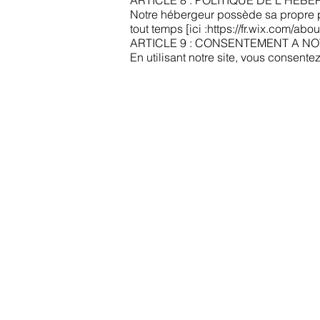
ARTICLE 8 : POLITIQUE DE L'HEB
Notre hébergeur possède sa propre po
tout temps [ici :
https://fr.wix.com/abou
ARTICLE 9 : CONSENTEMENT A NO
​En utilisant notre site, vous consente