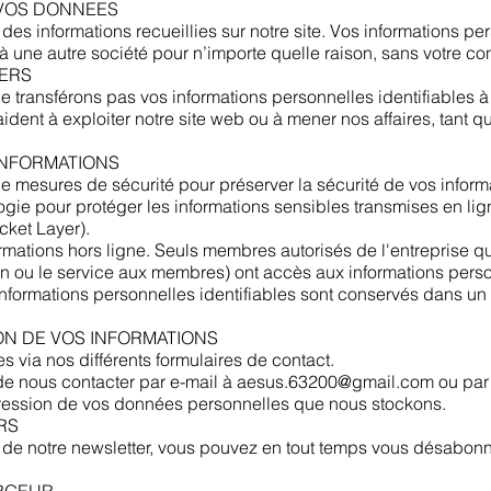
E VOS DONNEES
es informations recueillies sur notre site. Vos informations p
 une autre société pour n’importe quelle raison, sans votre co
IERS
transférons pas vos informations personnelles identifiables à
aident à exploiter notre site web ou à mener nos affaires, tant 
 INFORMATIONS
 mesures de sécurité pour préserver la sécurité de vos informa
ogie pour protéger les informations sensibles transmises en lig
cket Layer).
ations hors ligne. Seuls membres autorisés de l'entreprise qui 
on ou le service aux membres) ont accès aux informations perso
 informations personnelles identifiables sont conservés dans u
ION DE VOS INFORMATIONS
 via nos différents formulaires de contact.
de nous contacter par e-mail à
aesus.63200@gmail.com
ou par
ession de vos données personnelles que nous stockons.​
S​
i de notre newsletter, vous pouvez en tout temps vous désabonne