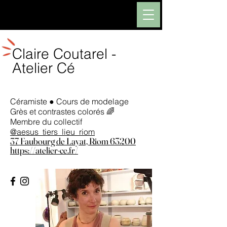
Aesus
Claire Coutarel -
Atelier Cé
Céramiste ● Cours de modelage
Grès et contrastes colorés 🌈
Membre du collectif
@aesus_tiers_lieu_riom
37 Faubourg de Layat, Riom 63200
https://atelier-ce.fr/