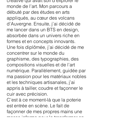
créative qui avait soif d’explorer le
monde de l’art. Mon parcours a
débuté par des études en arts
appliqués, au cœur des volcans
d’Auvergne. Ensuite, j’ai décidé de
me lancer dans un BTS en design,
absorbée dans un univers riche en
formes et en concepts innovants.
Une fois diplômée, j’ai décidé de me
concentrer sur le monde du
graphisme, des typographies, des
compositions visuelles et de l’art
numérique. Parallèlement, guidée par
ma passion pour les matériaux nobles
et les techniques artisanales, j’ai
appris à tailler, coudre et façonner le
cuir avec précision.
C’est à ce moment-là que la poterie
est entrée en scène. Le fait de
façonner de mes propres mains une
masse informe pour la transformer en
une œuvre équilibrée, d’expérimenter
la douceur de l’argile, cela m’a