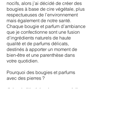
nocifs, alors j’ai décidé de créer des
bougies à base de cire végétale, plus
respectueuses de l’environnement
mais également de notre santé.
Chaque bougie et parfum d’ambiance
que je confectionne sont une fusion
d’ingrédients naturels de haute
qualité et de parfums délicats,
destinés à apporter un moment de
bien-être et une parenthèse dans
votre quotidien.
Pourquoi des bougies et parfums
avec des pierres ?
J’aime la lithothérapie parce qu’elle
offre une connexion directe avec les
éléments de la Terre, nous rappelant
notre lien intrinsèque avec la nature.
Que ce soit pour équilibrer les
énergies, favoriser la méditation, ou
simplement apporter une touche de